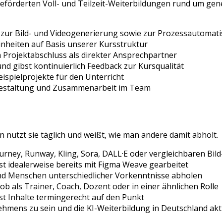
förderten Voll- und Teilzeit-Weiterbildungen rund um gene
 zur Bild- und Videogenerierung sowie zur Prozessautomat
nheiten auf Basis unserer Kursstruktur
 Projektabschluss als direkter Ansprechpartner
 gibst kontinuierlich Feedback zur Kursqualität
spielprojekte für den Unterricht
sgestaltung und Zusammenarbeit im Team
 nutzt sie täglich und weißt, wie man andere damit abholt.
urney, Runway, Kling, Sora, DALL·E oder vergleichbaren Bil
st idealerweise bereits mit Figma Weave gearbeitet
nd Menschen unterschiedlicher Vorkenntnisse abholen
ob als Trainer, Coach, Dozent oder in einer ähnlichen Rolle
gst Inhalte termingerecht auf den Punkt
hmens zu sein und die KI-Weiterbildung in Deutschland akt